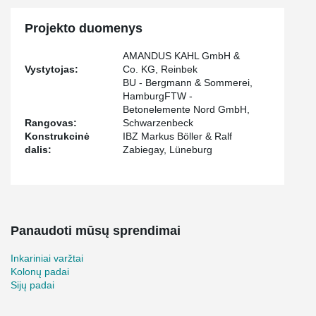
Projekto duomenys
AMANDUS KAHL GmbH &
Vystytojas:
Co. KG, Reinbek
BU - Bergmann & Sommerei,
HamburgFTW -
Betonelemente Nord GmbH,
Rangovas:
Schwarzenbeck
Konstrukcinė
IBZ Markus Böller & Ralf
dalis:
Zabiegay, Lüneburg
Panaudoti mūsų sprendimai
Inkariniai varžtai
Kolonų padai
Sijų padai