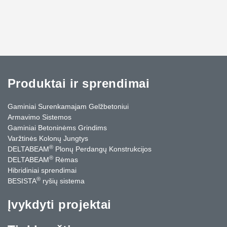
Produktai ir sprendimai
Gaminiai Surenkamajam Gelžbetoniui
Armavimo Sistemos
Gaminiai Betoninėms Grindims
Varžtinės Kolonų Jungtys
®
DELTABEAM
Plonų Perdangų Konstrukcijos
®
DELTABEAM
Rėmas
Hibridiniai sprendimai
®
BESISTA
ryšių sistema
Įvykdyti projektai