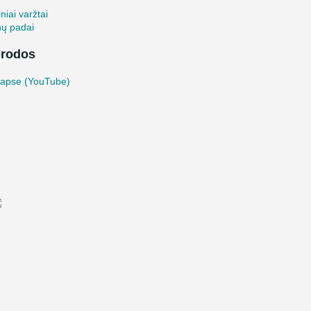
iniai varžtai
nų padai
rodos
lapse (YouTube)