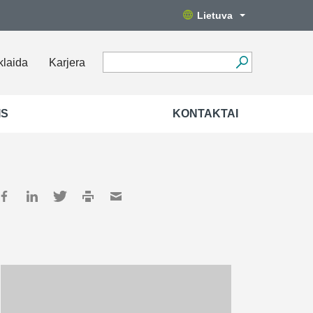
Lietuva
klaida
Karjera
IS
KONTAKTAI