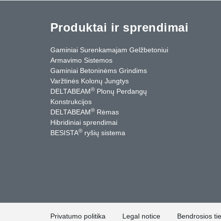
Produktai ir sprendimai
Gaminiai Surenkamajam Gelžbetoniui
Armavimo Sistemos
Gaminiai Betoninėms Grindims
Varžtinės Kolonų Jungtys
®
DELTABEAM
Plonų Perdangų
Konstrukcijos
®
DELTABEAM
Rėmas
Hibridiniai sprendimai
®
BESISTA
ryšių sistema
cebook
YouTube
Kontaktai
Privatumo politika
Legal notice
Bendrosios ti