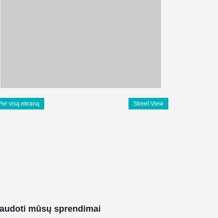
Per visą ekraną
Street View
audoti mūsų sprendimai