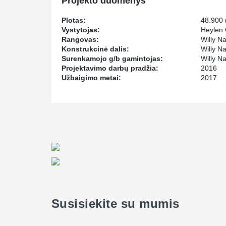
Projekto duomenys
Plotas:
48.900
Vystytojas:
Heylen
Rangovas:
Willy N
Konstrukcinė dalis:
Willy N
Surenkamojo g/b gamintojas:
Willy N
Projektavimo darbų pradžia:
2016
Užbaigimo metai:
2017
Susisiekite su mumis