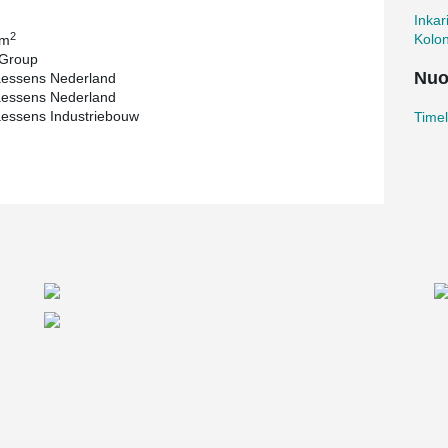
Inkar
2
Kolo
 m
 Group
Nuo
aessens Nederland
aessens Nederland
aessens Industriebouw
Time