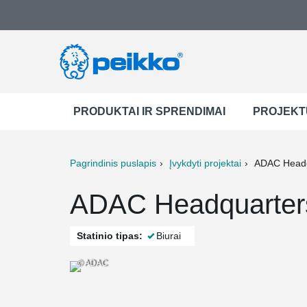
PRODUKTAI IR SPRENDIMAI
PROJEKT
Pagrindinis puslapis
Įvykdyti projektai
ADAC Headq
ter
Print
Mail
ADAC Headquarter
Statinio tipas:
Biurai
© ADAC