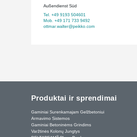
Außendienst Süd
Tel. +49 9193 504601
Mob. +49 171 733 9492
ottmar.walter@peikko.com
Produktai ir sprendimai
Gaminiai Surenkamajam Gelžbetoniui
Armavimo Sistemos
Gaminiai Betoninėms Grindims
Varžtinės Kolonų Jungtys
®