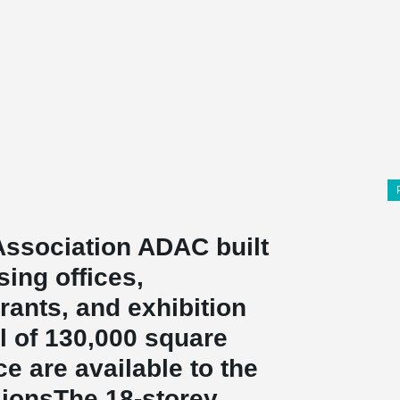
ssociation ADAC built
ing offices,
ants, and exhibition
al of 130,000 square
e are available to the
sionsThe 18-storey