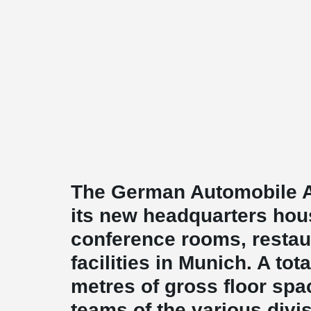
The German Automobile A
its new headquarters hous
conference rooms, restaur
facilities in Munich. A tot
metres of gross floor spac
teams of the various divi