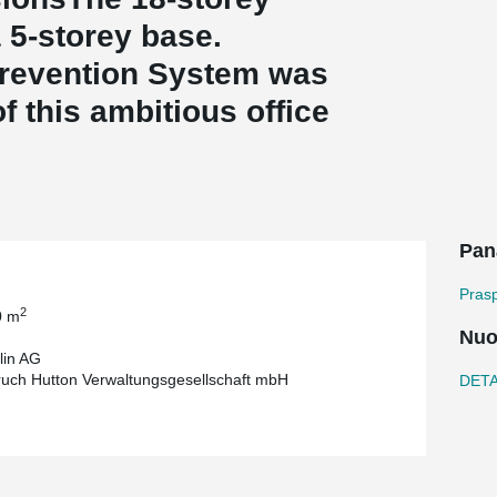
a 5-storey base.
revention System was
f this ambitious office
Pan
Prasp
2
0 m
Nuo
lin AG
uch Hutton Verwaltungsgesellschaft mbH
DETAI