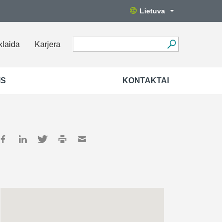
Lietuva
klaida
Karjera
IS
KONTAKTAI