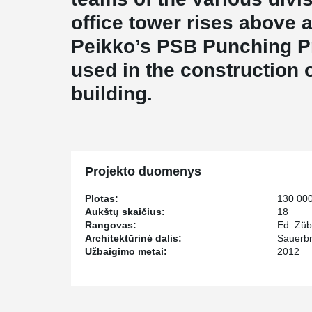
office tower rises above 
Peikko’s PSB Punching P
used in the construction o
building.
Projekto duomenys
Plotas:
130 00
Aukštų skaičius:
18
Rangovas:
Ed. Züb
Architektūrinė dalis:
Sauerbr
Užbaigimo metai:
2012