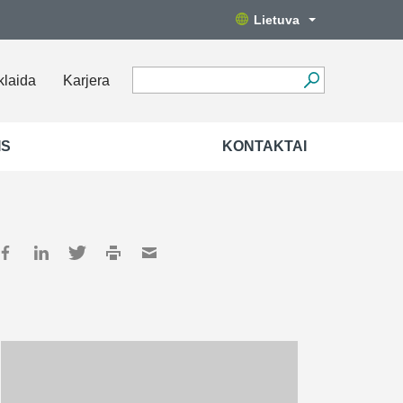
Lietuva
klaida
Karjera
IS
KONTAKTAI