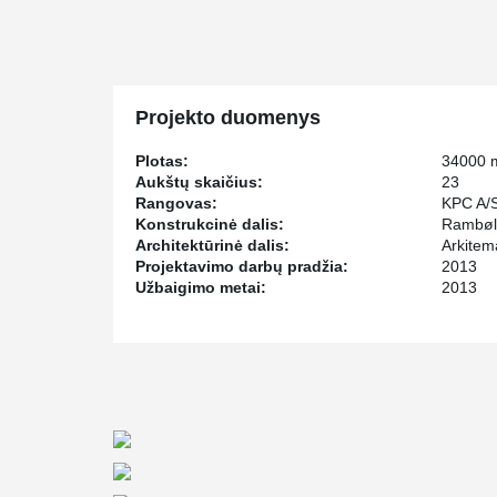
Composite Beams has been uses in all levels of this 
Projekto duomenys
Plotas:
34000 
Aukštų skaičius:
23
Rangovas:
KPC A/
Konstrukcinė dalis:
Rambøll
Architektūrinė dalis:
Arkitem
Projektavimo darbų pradžia:
2013
Užbaigimo metai:
2013