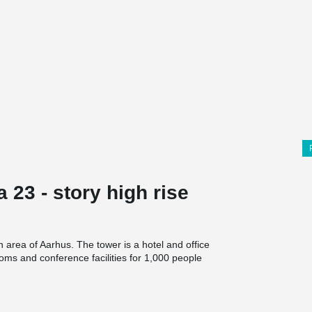
a 23 - story high rise
area of Aarhus. The tower is a hotel and office
ooms and conference facilities for 1,000 people
rating a photovoltaic system on the entire south
®
ed into the facade expression. DELTABEAM