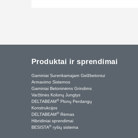
Produktai ir sprendimai
Gaminiai Surenkamajam Gelžbetoniui
Armavimo Sistemos
Gaminiai Betoninėms Grindims
Varžtinės Kolonų Jungtys
®
DELTABEAM
Plonų Perdangų
Konstrukcijos
®
DELTABEAM
Rėmas
Hibridiniai sprendimai
®
BESISTA
ryšių sistema
cebook
YouTube
Kontaktai