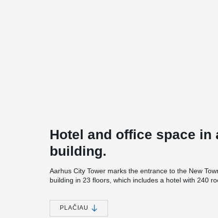
Hotel and office space in 
building.
Aarhus City Tower marks the entrance to the New Town 
building in 23 floors, which includes a hotel with 240 r
as well as office space and a private residence.
The tower is a low-energy building in class 2015, integ
PLAČIAU
facade. The facade solar cells are elegantly integrat