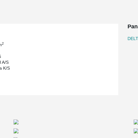
demanding and complex structure.
Pan
DEL
2
m
S
 A/S
a K/S