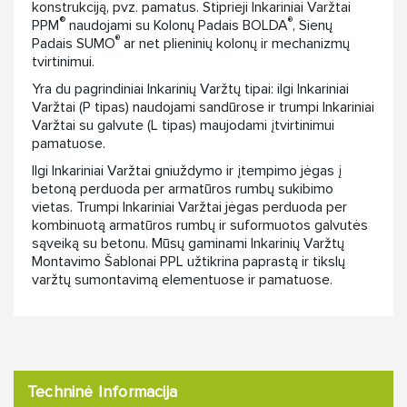
konstrukciją, pvz. pamatus. Stiprieji Inkariniai Varžtai
®
®
PPM
naudojami su Kolonų Padais BOLDA
, Sienų
®
Padais SUMO
ar net plieninių kolonų ir mechanizmų
tvirtinimui.
Yra du pagrindiniai Inkarinių Varžtų tipai: ilgi Inkariniai
Varžtai (P tipas) naudojami sandūrose ir trumpi Inkariniai
Varžtai su galvute (L tipas) maujodami įtvirtinimui
pamatuose.
Ilgi Inkariniai Varžtai gniuždymo ir įtempimo jėgas į
betoną perduoda per armatūros rumbų sukibimo
vietas. Trumpi Inkariniai Varžtai jėgas perduoda per
kombinuotą armatūros rumbų ir suformuotos galvutės
sąveiką su betonu. Mūsų gaminami Inkarinių Varžtų
Montavimo Šablonai PPL užtikrina paprastą ir tikslų
varžtų sumontavimą elementuose ir pamatuose.
Techninė Informacija