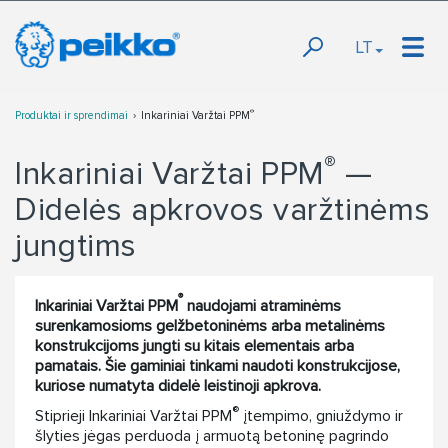
LT
®
Produktai ir sprendimai
Inkariniai Varžtai PPM
®
Inkariniai Varžtai PPM
—
Didelės apkrovos varžtinėms
jungtims
®
Inkariniai Varžtai PPM
naudojami atraminėms
surenkamosioms gelžbetoninėms arba metalinėms
konstrukcijoms jungti su kitais elementais arba
pamatais. Šie gaminiai tinkami naudoti konstrukcijose,
kuriose numatyta didelė leistinoji apkrova.
®
Stiprieji Inkariniai Varžtai PPM
įtempimo, gniuždymo ir
šlyties jėgas perduoda į armuotą betoninę pagrindo