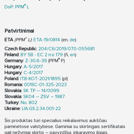
®
DoP: PPM
L
Patvirtinimai
®
ETA
(PPM
L)
:
ETA-19/0814
(en,
de
)
Czech Republic
:
204/C6/2019/070-055681
Finland
:
BY 5B - EC 2 n:o 179
(fi,
en
)
®
Germany
:
Z-30.6-39
(PPM
P)
Hungary
:
A-5/2017
Hungary
:
C-4/2017
Poland
:
ITB-KOT-2021/1895
(pl)
Romania:
001SC-01-325-2023
Slovakia
:
SK TP – 14/0099
Slovakia
:
SK04 – ZSV – 1987
Turkey
:
No. 802
Ukraine
:
UA.GS.2.34.001-22
Šis produktas turi specialius reikalavimus aukščiau
paminėtose valstybėse. Gaminiai su skirtingais sertifikatais
gali nežymiai skirtis – pavyzdžiui, inkaravimo ilgiais.