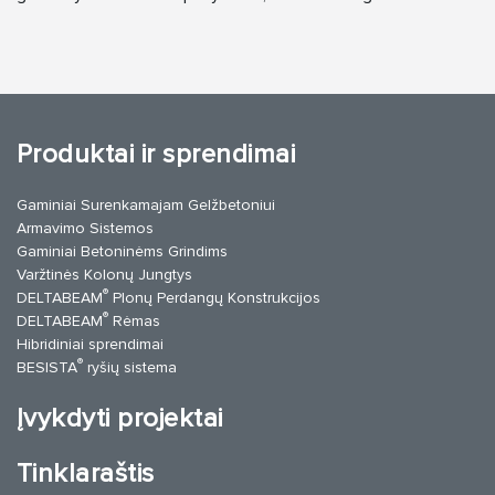
Produktai ir sprendimai
Gaminiai Surenkamajam Gelžbetoniui
Armavimo Sistemos
Gaminiai Betoninėms Grindims
Varžtinės Kolonų Jungtys
®
DELTABEAM
Plonų Perdangų Konstrukcijos
®
DELTABEAM
Rėmas
Hibridiniai sprendimai
®
BESISTA
ryšių sistema
Įvykdyti projektai
Tinklaraštis