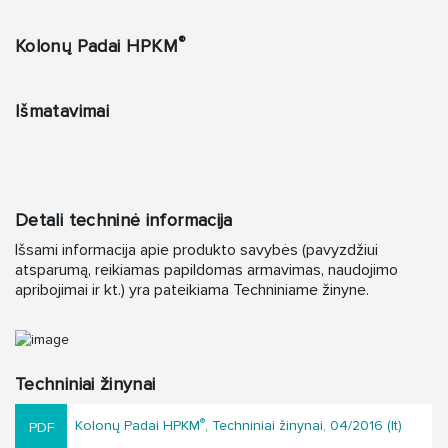
®
Kolonų Padai HPKM
Išmatavimai
Detali techninė informacija
Išsami informacija apie produkto savybės (pavyzdžiui
atsparumą, reikiamas papildomas armavimas, naudojimo
apribojimai ir kt.) yra pateikiama Techniniame žinyne.
Techniniai žinynai
®
Kolonų Padai HPKM
, Techniniai žinynai, 04/2016 (lt)