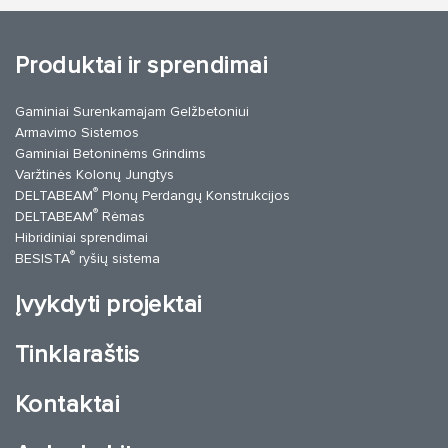
Produktai ir sprendimai
Gaminiai Surenkamajam Gelžbetoniui
Armavimo Sistemos
Gaminiai Betoninėms Grindims
Varžtinės Kolonų Jungtys
®
DELTABEAM
Plonų Perdangų Konstrukcijos
®
DELTABEAM
Rėmas
Hibridiniai sprendimai
®
BESISTA
ryšių sistema
Įvykdyti projektai
Tinklaraštis
Kontaktai