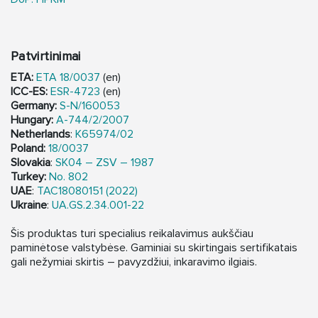
Patvirtinimai
ETA:
ETA 18/0037
(en)
ICC-ES:
ESR-4723
(en)
Germany:
S-N/160053
Hungary:
A-744/2/2007
Netherlands
:
K65974/02
Poland:
18/0037
Slovakia
:
SK04 – ZSV – 1987
Turkey:
No. 802
UAE
:
TAC18080151 (2022)
Ukraine
:
UA.GS.2.34.001-22
Šis produktas turi specialius reikalavimus aukščiau
paminėtose valstybėse. Gaminiai su skirtingais sertifikatais
gali nežymiai skirtis – pavyzdžiui, inkaravimo ilgiais.