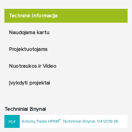
Techninė Informacija
Naudojama kartu
Projektuotojams
Nuotraukos ir Video
Įvykdyti projektai
Techniniai žinynai
®
Kolonų Padai HPKM
, Techniniai žinynai, 04/2016 (lt)