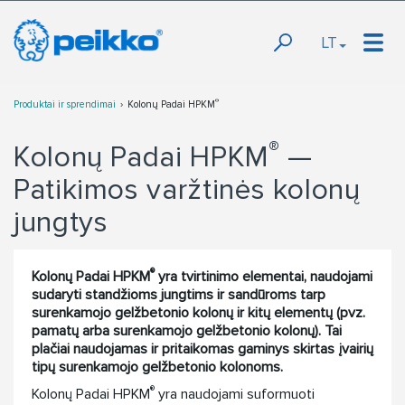
LT
®
Produktai ir sprendimai
Kolonų Padai HPKM
®
Kolonų Padai HPKM
—
Patikimos varžtinės kolonų
jungtys
®
Kolonų Padai HPKM
yra tvirtinimo elementai, naudojami
sudaryti standžioms jungtims ir sandūroms tarp
surenkamojo gelžbetonio kolonų ir kitų elementų (pvz.
pamatų arba surenkamojo gelžbetonio kolonų). Tai
plačiai naudojamas ir pritaikomas gaminys skirtas įvairių
tipų surenkamojo gelžbetonio kolonoms.
®
Kolonų Padai HPKM
yra naudojami suformuoti