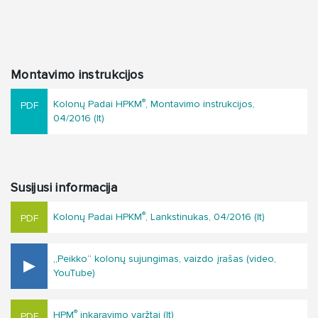
Montavimo instrukcijos
®
Kolonų Padai HPKM
, Montavimo instrukcijos,
04/2016 (lt)
Susijusi informacija
®
Kolonų Padai HPKM
, Lankstinukas, 04/2016 (lt)
„Peikko“ kolonų sujungimas, vaizdo įrašas (video,
YouTube)
®
HPM
inkaravimo varžtai (lt)