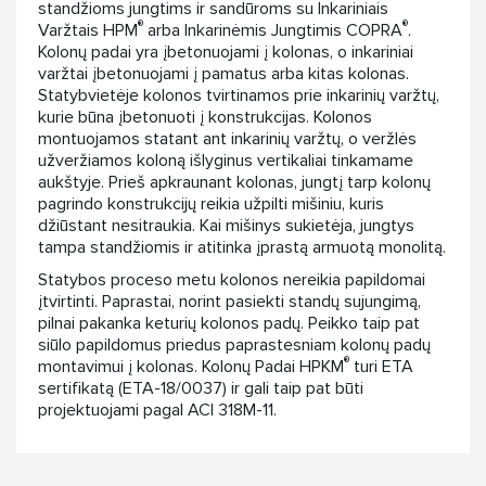
standžioms jungtims ir sandūroms su Inkariniais
®
®
Varžtais HPM
arba Inkarinėmis Jungtimis COPRA
.
Kolonų padai yra įbetonuojami į kolonas, o inkariniai
varžtai įbetonuojami į pamatus arba kitas kolonas.
Statybvietėje kolonos tvirtinamos prie inkarinių varžtų,
kurie būna įbetonuoti į konstrukcijas. Kolonos
montuojamos statant ant inkarinių varžtų, o veržlės
užveržiamos koloną išlyginus vertikaliai tinkamame
aukštyje. Prieš apkraunant kolonas, jungtį tarp kolonų
pagrindo konstrukcijų reikia užpilti mišiniu, kuris
džiūstant nesitraukia. Kai mišinys sukietėja, jungtys
tampa standžiomis ir atitinka įprastą armuotą monolitą.
Statybos proceso metu kolonos nereikia papildomai
įtvirtinti. Paprastai, norint pasiekti standų sujungimą,
pilnai pakanka keturių kolonos padų. Peikko taip pat
siūlo papildomus priedus paprastesniam kolonų padų
®
montavimui į kolonas. Kolonų Padai HPKM
turi ETA
sertifikatą (ETA-18/0037) ir gali taip pat būti
projektuojami pagal ACI 318M-11.