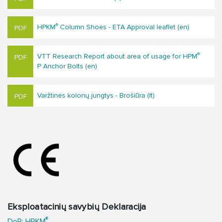
®
HPKM
Column Shoes - ETA Approval leaflet (en)
®
VTT Research Report about area of usage for HPM
P Anchor Bolts (en)
Varžtinės kolonų jungtys - Brošiūra (lt)
Eksploatacinių savybių Deklaracija
®
DoP: HPKM