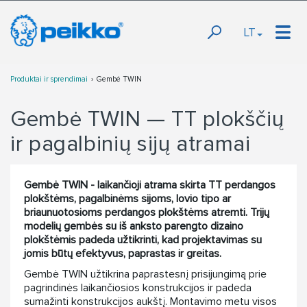
LT
Produktai ir sprendimai
Gembė TWIN
Gembė TWIN — TT plokščių
ir pagalbinių sijų atramai
Gembė TWIN - laikančioji atrama skirta TT perdangos
plokštėms, pagalbinėms sijoms, lovio tipo ar
briaunuotosioms perdangos plokštėms atremti. Trijų
modelių gembės su iš anksto parengto dizaino
plokštėmis padeda užtikrinti, kad projektavimas su
jomis būtų efektyvus, paprastas ir greitas.
Gembė TWIN užtikrina paprastesnį prisijungimą prie
pagrindinės laikančiosios konstrukcijos ir padeda
sumažinti konstrukcijos aukštį. Montavimo metu visos