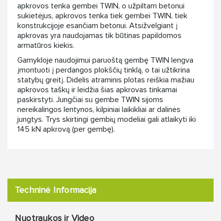
apkrovos tenka gembei TWIN, o užpiltam betonui
sukietėjus, apkrovos tenka tiek gembei TWIN, tiek
konstrukcijoje esančiam betonui. Atsižvelgiant į
apkrovas yra naudojamas tik būtinas papildomos
armatūros kiekis.
Gamykloje naudojimui paruoštą gembę TWIN lengva
įmontuoti į perdangos plokščių tinklą, o tai užtikrina
statybų greitį. Didelis atraminis plotas reiškia mažiau
apkrovos taškų ir leidžia šias apkrovas tinkamai
paskirstyti. Jungčiai su gembe TWIN sijoms
nereikalingos lentynos, kilpiniai laikikliai ar dalinės
jungtys. Trys skirtingi gembių modeliai gali atlaikyti iki
145 kN apkrovą (per gembę).
Techninė Informacija
Nuotraukos ir Video