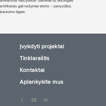
aminėtose valstybėse. Gaminiai su skirtingais
ertifikatais gali nežymiai skirtis – pavyzdžiui,
nkaravimo ilgiais.
Įvykdyti projektai
Tinklaraštis
Kontaktai
Aplankykite mus