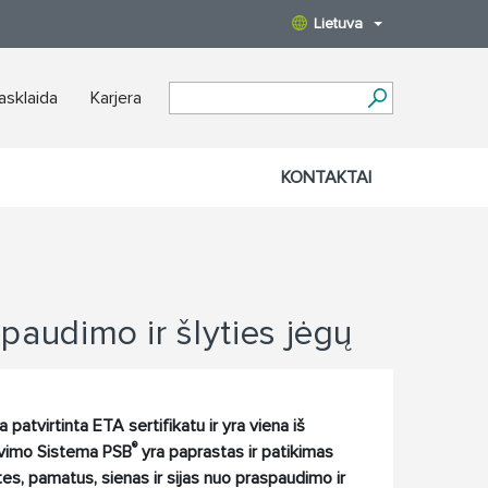
Lietuva
iasklaida
Karjera
KONTAKTAI
audimo ir šlyties jėgų
a patvirtinta ETA sertifikatu ir yra viena iš
®
mavimo Sistema PSB
yra paprastas ir patikimas
s, pamatus, sienas ir sijas nuo praspaudimo ir