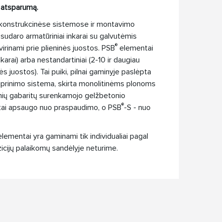
ų atsparumą.
 konstrukcinėse sistemose ir montavimo
udaro armatūriniai inkarai su galvutėmis
®
virinami prie plieninės juostos. PSB
elementai
nkarai) arba nestandartiniai (2-10 ir daugiau
inės juostos). Tai puiki, pilnai gaminyje paslėpta
iprinimo sistema, skirta monolitinėms plonoms
nių gabaritų surenkamojo gelžbetonio
®
ai apsaugo nuo praspaudimo, o PSB
-S - nuo
lementai yra gaminami tik individualiai pagal
icijų palaikomų sandėlyje neturime.