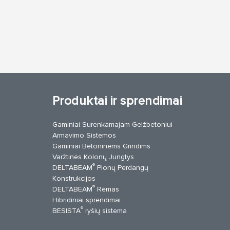
Produktai ir sprendimai
Gaminiai Surenkamajam Gelžbetoniui
Armavimo Sistemos
Gaminiai Betoninėms Grindims
Varžtinės Kolonų Jungtys
®
DELTABEAM
Plonų Perdangų
Konstrukcijos
®
DELTABEAM
Rėmas
Hibridiniai sprendimai
®
BESISTA
ryšių sistema
cebook
YouTube
Kontaktai