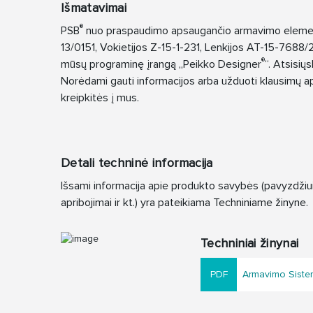
Išmatavimai
®
PSB
nuo praspaudimo apsaugančio armavimo element
13/0151, Vokietijos Z-15-1-231, Lenkijos AT-15-7688
®
mūsų programinę įrangą „Peikko Designer
“. Atsisių
Norėdami gauti informacijos arba užduoti klausimų 
kreipkitės į mus.
Detali techninė informacija
Išsami informacija apie produkto savybės (pavyzdži
apribojimai ir kt.) yra pateikiama Techniniame žinyne.
Techniniai žinynai
Armavimo Sist