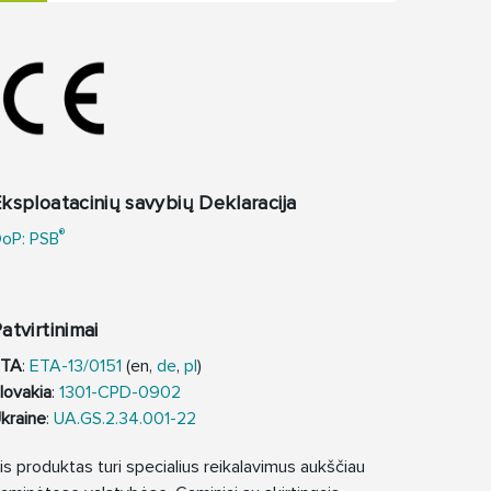
ksploatacinių savybių Deklaracija
®
oP: PSB
atvirtinimai
ETA
:
ETA-13/0151
(en,
de
,
pl
)
lovakia
:
1301-CPD-0902
kraine
:
UA.GS.2.34.001-22
is produktas turi specialius reikalavimus aukščiau