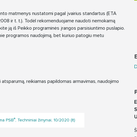
o matmenys nustatomi pagal įvairius standartus (ETA
/2008 ir t. t.). Todėl rekomenduojame naudoti nemokamą
skite ją iš Peikko programinės įrangos parsisiuntimo puslapio.
apie programos naudojimą, bet kuriuo patogiu metu
E
D
ui atsparumą, reikiamas papildomas armavimas, naudojimo
P
S
U
®
ema PSB
, Techniniai žinynai, 10/2020 (lt)
Š