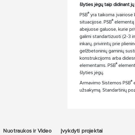
šlyties jėgų taip didinant j
®
PSB
yra taikoma įvairiose
®
situacijose. PSB
elementą s
abejuose galuose, kurie pri
galimi standartizuoti (2-3 i
inkarų, privirintų prie plien
gelžbetoninių gaminių sust
konstrukcijoms arba dides
®
elementams. PSB
element
šlyties jėgų.
®
Armavimo Sistemos PSB
e
užsakymą. Standartinių poz
Nuotraukos ir Video
Įvykdyti projektai