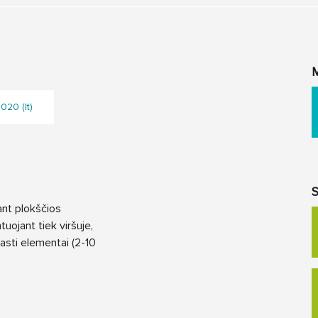
M
020 (lt)
S
ant plokščios
tuojant tiek viršuje,
prasti elementai (2-10