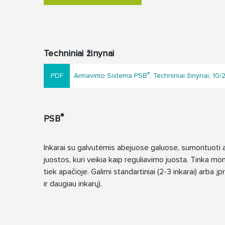
Techniniai žinynai
®
Armavimo Sistema PSB
, Techniniai žinynai, 10/2
®
PSB
Inkarai su galvutėmis abejuose galuose, sumontuoti 
juostos, kuri veikia kaip reguliavimo juosta. Tinka mon
tiek apačioje. Galimi standartiniai (2-3 inkarai) arba į
ir daugiau inkarų).