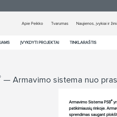
Apie Peikko
Tvarumas
Naujienos, įvykiai ir žin
JAMS
ĮVYKDYTI PROJEKTAI
TINKLARAŠTIS
®
— Armavimo sistema nuo prasp
®
Armavimo Sistema PSB
yr
patikimiausių rinkoje. Ar
sprendimas saugant plokšte