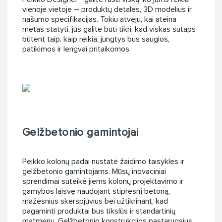
vienoje vietoje – produktų detales, 3D modelius ir
našumo specifikacijas. Tokiu atveju, kai ateina
metas statyti, jūs galite būti tikri, kad viskas sutaps
būtent taip, kaip reikia, jungtys bus saugios,
patikimos ir lengvai pritaikomos.
Gelžbetonio gamintojai
Peikko kolonų padai nustatė žaidimo taisykles ir
gelžbetonio gamintojams. Mūsų inovaciniai
sprendimai suteikė jiems kolonų projektavimo ir
gamybos laisvę naudojant stipresnį betoną,
mažesnius skerspjūvius bei užtikrinant, kad
pagaminti produktai bus tikslūs ir standartinių
matmenų. Gelžbetonio konstrukcijos pastaruosius