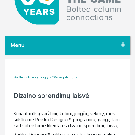
Menu
Varžtinės kolonų jungtys - 30-asis jubiliejus
Dizaino sprendimų laisvė
Kuriant mūsų varžtinių kolonų jungčių sėkmę, mes
sukūrėme Peikko Designer® programinę įrangą tam,
kad suteiktume klientams dizaino sprendimų laisvę.
Peikko Designer® galite rasti viską, ko jums reikia