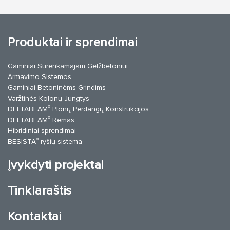
Produktai ir sprendimai
Gaminiai Surenkamajam Gelžbetoniui
Armavimo Sistemos
Gaminiai Betoninėms Grindims
Varžtinės Kolonų Jungtys
®
DELTABEAM
Plonų Perdangų Konstrukcijos
®
DELTABEAM
Rėmas
Hibridiniai sprendimai
®
BESISTA
ryšių sistema
Įvykdyti projektai
Tinklaraštis
Kontaktai