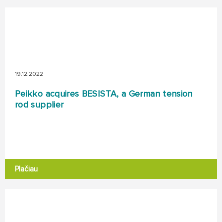
19.12.2022
Peikko acquires BESISTA, a German tension
rod supplier
Plačiau