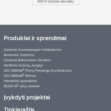
RODYTI DAUGIAU NAUJIENŲ
Produktai ir sprendimai
Gaminiai Surenkamajam Gelžbetoniui
Armavimo Sistemos
Gaminiai Betoninėms Grindims
Varžtinės Kolonų Jungtys
®
DELTABEAM
Plonų Perdangų Konstrukcijos
®
DELTABEAM
Rėmas
Hibridiniai sprendimai
®
BESISTA
ryšių sistema
Įvykdyti projektai
Tinklaraštis