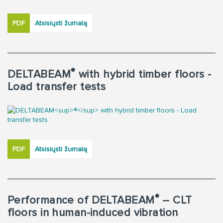
PDF
Atsisiųsti žurnalą
®
DELTABEAM
with hybrid timber floors -
Load transfer tests
PDF
Atsisiųsti žurnalą
®
Performance of DELTABEAM
– CLT
floors in human-induced vibration