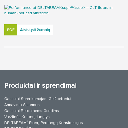
PDF
Atsisiųsti žurnalą
Produktai ir sprendimai
Gaminiai Surenkamajam Gelžbetoniui
Armavimo Sistemos
Gaminiai Betoninėms Grindims
Varžtinės Kolonų Jungtys
®
DELTABEAM
Plonų Perdangų Konstrukcijos
®