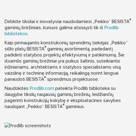
®
Dirbkite tiksliai ir inovatyviai naudodamiesi „Peikko“ BESISTA
gaminių brėžiniais, kuriuos galima atsisiųsti tik iš
Prodlib
bibliotekos
.
Kaip pirmaujantis konstrukcinių sprendimų tiekėjas „Peikko“
®
siūlo platų BESISTA
gaminių asortimentą, padedantį
padidinti statybos projektų efektyvumą ir patikimumą. Šie
išsamūs gaminių brėžiniai yra puikus šaltinis, suteikiantis
inžinieriams, architektams ir statybos specialistams visą
vaizdinę ir techninę informaciją, reikalingą norint lengvai
®
panaudoti BESISTA
sprendimus projektuose.
Naudokitės
Prodlib.com
pateikta Prodlib biblioteka su
daugybe tikslių naujausių gaminių brėžinių, leidžiančių
pagerinti konstrukcijų kokybę ir eksploatacines savybes
®
naudojant „Peikko“ BESISTA
gaminius.